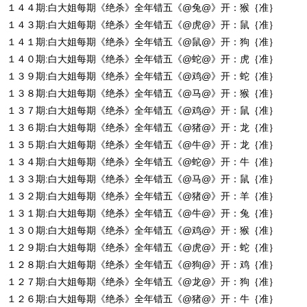
１４４期:白大姐每期《绝杀》全年错五《@兔@》开：猴｛准｝
１４３期:白大姐每期《绝杀》全年错五《@虎@》开：鼠｛准｝
１４１期:白大姐每期《绝杀》全年错五《@鼠@》开：狗｛准｝
１４０期:白大姐每期《绝杀》全年错五《@蛇@》开：虎｛准｝
１３９期:白大姐每期《绝杀》全年错五《@鸡@》开：蛇｛准｝
１３８期:白大姐每期《绝杀》全年错五《@马@》开：猴｛准｝
１３７期:白大姐每期《绝杀》全年错五《@鸡@》开：鼠｛准｝
１３６期:白大姐每期《绝杀》全年错五《@猪@》开：龙｛准｝
１３５期:白大姐每期《绝杀》全年错五《@牛@》开：龙｛准｝
１３４期:白大姐每期《绝杀》全年错五《@蛇@》开：牛｛准｝
１３３期:白大姐每期《绝杀》全年错五《@马@》开：鼠｛准｝
１３２期:白大姐每期《绝杀》全年错五《@猪@》开：羊｛准｝
１３１期:白大姐每期《绝杀》全年错五《@牛@》开：兔｛准｝
１３０期:白大姐每期《绝杀》全年错五《@鸡@》开：猴｛准｝
１２９期:白大姐每期《绝杀》全年错五《@虎@》开：蛇｛准｝
１２８期:白大姐每期《绝杀》全年错五《@狗@》开：鸡｛准｝
１２７期:白大姐每期《绝杀》全年错五《@龙@》开：狗｛准｝
１２６期:白大姐每期《绝杀》全年错五《@猪@》开：牛｛准｝