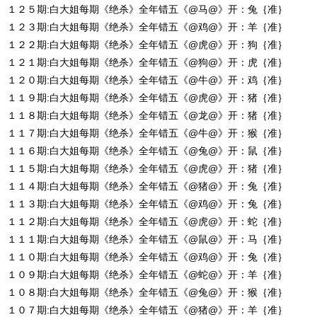
１２５期:白大姐每期《绝杀》全年错五《@马@》开：兔｛准｝
１２３期:白大姐每期《绝杀》全年错五《@鸡@》开：羊｛准｝
１２２期:白大姐每期《绝杀》全年错五《@虎@》开：狗｛准｝
１２１期:白大姐每期《绝杀》全年错五《@狗@》开：虎｛准｝
１２０期:白大姐每期《绝杀》全年错五《@牛@》开：鸡｛准｝
１１９期:白大姐每期《绝杀》全年错五《@虎@》开：猪｛准｝
１１８期:白大姐每期《绝杀》全年错五《@龙@》开：猪｛准｝
１１７期:白大姐每期《绝杀》全年错五《@牛@》开：猴｛准｝
１１６期:白大姐每期《绝杀》全年错五《@兔@》开：鼠｛准｝
１１５期:白大姐每期《绝杀》全年错五《@虎@》开：猪｛准｝
１１４期:白大姐每期《绝杀》全年错五《@猪@》开：兔｛准｝
１１３期:白大姐每期《绝杀》全年错五《@鸡@》开：兔｛准｝
１１２期:白大姐每期《绝杀》全年错五《@虎@》开：蛇｛准｝
１１１期:白大姐每期《绝杀》全年错五《@鼠@》开：马｛准｝
１１０期:白大姐每期《绝杀》全年错五《@鸡@》开：兔｛准｝
１０９期:白大姐每期《绝杀》全年错五《@蛇@》开：羊｛准｝
１０８期:白大姐每期《绝杀》全年错五《@兔@》开：猴｛准｝
１０７期:白大姐每期《绝杀》全年错五《@猪@》开：羊｛准｝