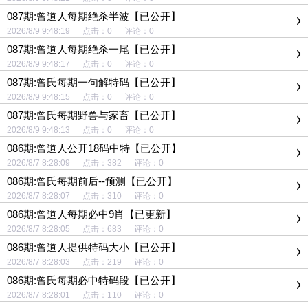
087期:曾道人每期绝杀半波【已公开】
2026/8/9 9:48:19 点击：0 评论：0
087期:曾道人每期绝杀一尾【已公开】
2026/8/9 9:48:17 点击：0 评论：0
087期:曾氏每期一句解特码【已公开】
2026/8/9 9:48:15 点击：0 评论：0
087期:曾氏每期野兽与家畜【已公开】
2026/8/9 9:48:13 点击：0 评论：0
086期:曾道人公开18码中特【已公开】
2026/8/7 8:28:09 点击：382 评论：0
086期:曾氏每期前后--预测【已公开】
2026/8/7 8:28:07 点击：310 评论：0
086期:曾道人每期必中9肖【已更新】
2026/8/7 8:28:05 点击：683 评论：0
086期:曾道人提供特码大小【已公开】
2026/8/7 8:28:03 点击：219 评论：0
086期:曾氏每期必中特码段【已公开】
2026/8/7 8:28:01 点击：110 评论：0