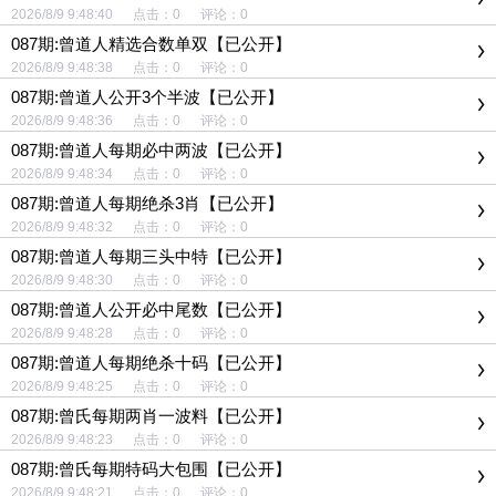
2026/8/9 9:48:40 点击：0 评论：0
087期:曾道人精选合数单双【已公开】
2026/8/9 9:48:38 点击：0 评论：0
087期:曾道人公开3个半波【已公开】
2026/8/9 9:48:36 点击：0 评论：0
087期:曾道人每期必中两波【已公开】
2026/8/9 9:48:34 点击：0 评论：0
087期:曾道人每期绝杀3肖【已公开】
2026/8/9 9:48:32 点击：0 评论：0
087期:曾道人每期三头中特【已公开】
2026/8/9 9:48:30 点击：0 评论：0
087期:曾道人公开必中尾数【已公开】
2026/8/9 9:48:28 点击：0 评论：0
087期:曾道人每期绝杀十码【已公开】
2026/8/9 9:48:25 点击：0 评论：0
087期:曾氏每期两肖一波料【已公开】
2026/8/9 9:48:23 点击：0 评论：0
087期:曾氏每期特码大包围【已公开】
2026/8/9 9:48:21 点击：0 评论：0