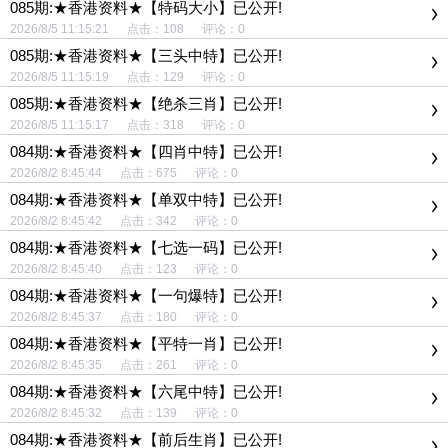
085期:★香港资料★【特码大小】已公开!
2026/8/5 11:15:21 点击：108 评论：0
085期:★香港资料★【三头中特】已公开!
2026/8/5 11:15:19 点击：129 评论：0
085期:★香港资料★【绝杀三肖】已公开!
2026/8/5 11:15:17 点击：318 评论：0
084期:★香港资料★【四肖中特】已公开!
2026/8/2 8:45:44 点击：675 评论：0
084期:★香港资料★【单双中特】已公开!
2026/8/2 8:45:42 点击：342 评论：0
084期:★香港资料★【七选一码】已公开!
2026/8/2 8:45:40 点击：123 评论：0
084期:★香港资料★【一句爆特】已公开!
2026/8/2 8:45:37 点击：180 评论：0
084期:★香港资料★【平特一肖】已公开!
2026/8/2 8:45:35 点击：261 评论：0
084期:★香港资料★【六尾中特】已公开!
2026/8/2 8:45:32 点击：139 评论：0
084期:★香港资料★【前后生肖】已公开!