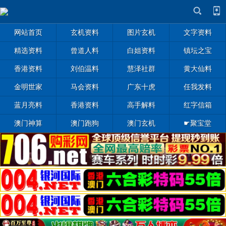
网站首页
玄机资料
图片玄机
文字资料
精选资料
曾道人料
白姐资料
镇坛之宝
香港资料
刘伯温料
慧泽社群
黄大仙料
金明世家
马会资料
广东十虎
任我发料
蓝月亮料
香港资料
高手解料
红字信箱
澳门神算
澳门跑狗
澳门玄机
☛聚宝堂