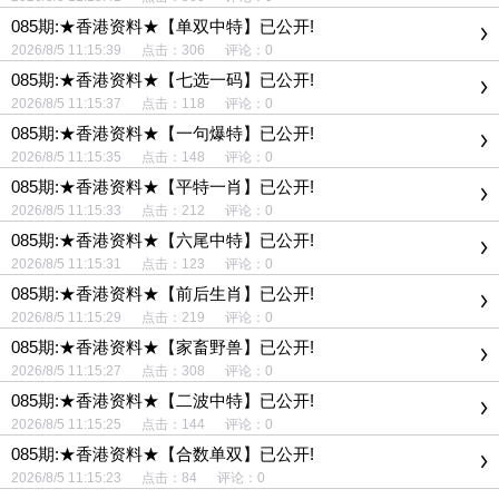
085期:★香港资料★【单双中特】已公开!
2026/8/5 11:15:39 点击：306 评论：0
085期:★香港资料★【七选一码】已公开!
2026/8/5 11:15:37 点击：118 评论：0
085期:★香港资料★【一句爆特】已公开!
2026/8/5 11:15:35 点击：148 评论：0
085期:★香港资料★【平特一肖】已公开!
2026/8/5 11:15:33 点击：212 评论：0
085期:★香港资料★【六尾中特】已公开!
2026/8/5 11:15:31 点击：123 评论：0
085期:★香港资料★【前后生肖】已公开!
2026/8/5 11:15:29 点击：219 评论：0
085期:★香港资料★【家畜野兽】已公开!
2026/8/5 11:15:27 点击：308 评论：0
085期:★香港资料★【二波中特】已公开!
2026/8/5 11:15:25 点击：144 评论：0
085期:★香港资料★【合数单双】已公开!
2026/8/5 11:15:23 点击：84 评论：0