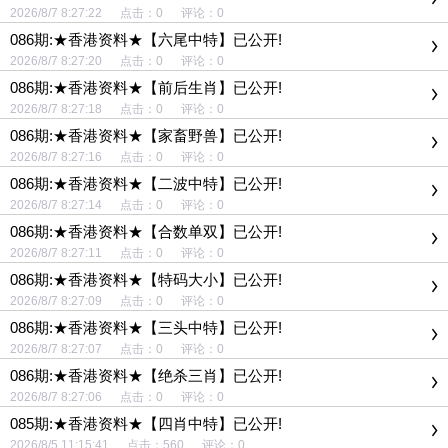
2026/8/7 8:27:22 点击：0 评论：0
086期:★香港资料★【六尾中特】已公开!
2026/8/7 8:27:20 点击：0 评论：0
086期:★香港资料★【前后生肖】已公开!
2026/8/7 8:27:18 点击：0 评论：0
086期:★香港资料★【家畜野兽】已公开!
2026/8/7 8:27:16 点击：0 评论：0
086期:★香港资料★【二波中特】已公开!
2026/8/7 8:27:14 点击：0 评论：0
086期:★香港资料★【合数单双】已公开!
2026/8/7 8:27:11 点击：0 评论：0
086期:★香港资料★【特码大小】已公开!
2026/8/7 8:27:09 点击：0 评论：0
086期:★香港资料★【三头中特】已公开!
2026/8/7 8:27:07 点击：0 评论：0
086期:★香港资料★【绝杀三肖】已公开!
2026/8/7 8:27:06 点击：0 评论：0
085期:★香港资料★【四肖中特】已公开!
2026/8/5 11:15:41 点击：560 评论：0